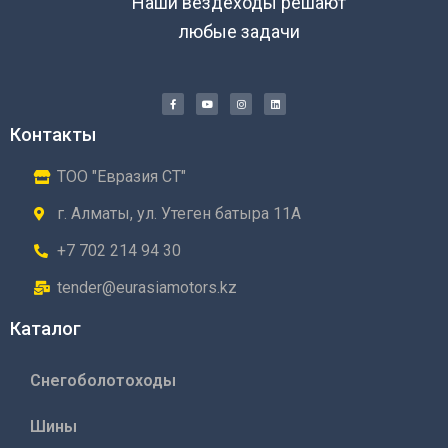
Наши вездеходы решают
любые задачи
Контакты
ТОО "Евразия СТ"
г. Алматы, ул. Утеген батыра 11А
+7 702 214 94 30
tender@eurasiamotors.kz
Каталог
Снегоболотоходы
Шины