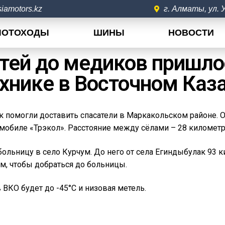
iamotors.kz
г. Алматы, ул.
ЛОТОХОДЫ
ШИНЫ
НОВОСТИ
тей до медиков пришло
хнике в Восточном Каз
омогли доставить спасатели в Маркакольском районе. Он
обиле «Трэкол». Расстояние между сёлами – 28 километр
ольницу в село Курчум. До него от села Егиндыбулак 93 
м, чтобы добраться до больницы.
 ВКО будет до -45°C и низовая метель.