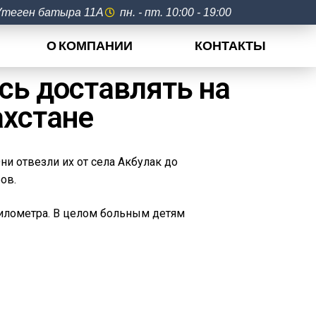
 Утеген батыра 11А
пн. - пт. 10:00 - 19:00
О КОМПАНИИ
КОНТАКТЫ
сь доставлять на
ахстане
и отвезли их от села Акбулак до
ов.
километра. В целом больным детям