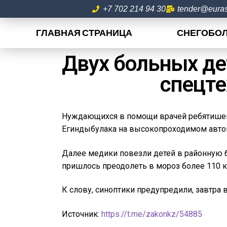
+7 702 214 94 30
tender@euras
ГЛАВНАЯ СТРАНИЦА
СНЕГОБО
Двух больных де
спецте
Нуждающихся в помощи врачей ребятишек п
Егиндыбулака на высокопроходимом автом
Далее медики повезли детей в районную б
пришлось преодолеть в мороз более 110 к
К слову, синоптики предупредили, завтра в
Источник:
https://t.me/zakonkz/54885