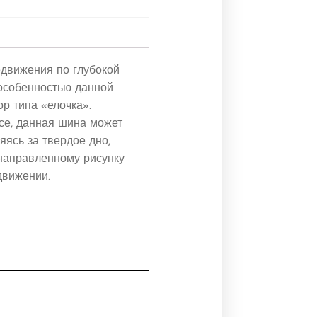
едвижения по глубокой
 особенностью данной
р типа «елочка».
се, данная шина может
яясь за твердое дно,
 направленному рисунку
движении.